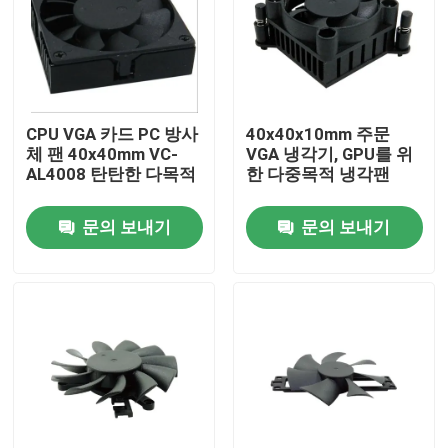
공장 투어
품질 관리
CPU VGA 카드 PC 방사
40x40x10mm 주문
체 팬 40x40mm VC-
VGA 냉각기, GPU를 위
AL4008 탄탄한 다목적
한 다중목적 냉각팬
연락처
문의 보내기
문의 보내기
견적 요청
냉각 블로어 팬
DC 굴대 냉각 Fan
브라켓 냉각 Fan