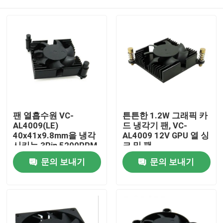
팬 열흡수원 VC-
튼튼한 1.2W 그래픽 카
AL4009(LE)
드 냉각기 팬, VC-
40x41x9.8mm을 냉각
AL4009 12V GPU 열 싱
시키는 3Pin 5200RPM
크 및 팬
서버
홈
문의 보내기
문의 보내기
제품 소개
회사 소개