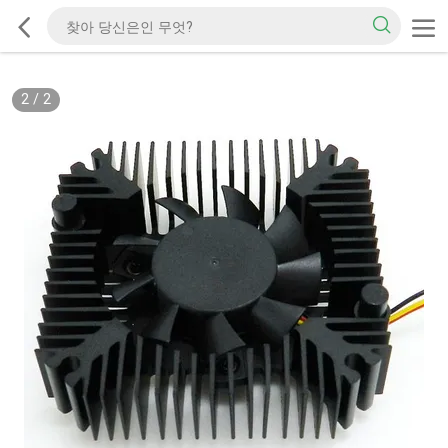
2
/
2